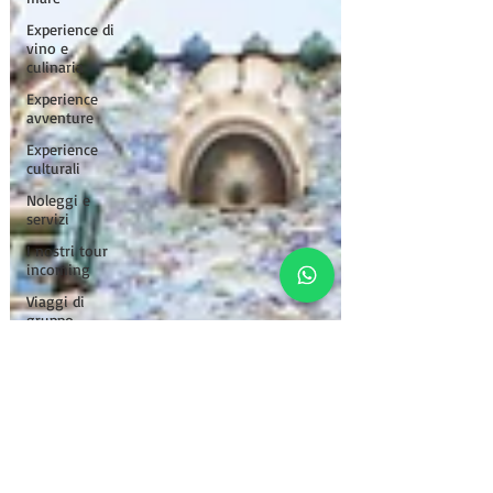
Experience di
vino e
culinaria
Experience
avventure
Experience
culturali
Noleggi e
servizi
I nostri tour
incoming
Viaggi di
gruppo
percostituiti
Sabbia e
Acciaio: Il
Tour
crocieradigruppo
viaggi
fotografici