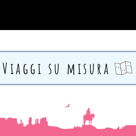
Viaggi su misura