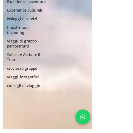
Experience avventure
Experience culturali
Noleggi e servizi
I nostri tour
incoming
Viaggi di gruppo
percostituiti
Sabbia e Acciaio: Il
Tour
crocieradigruppo
viaggi fotografici
consigli di viaggio