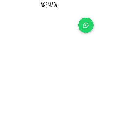
Agenzia!
Avete solo idea di dove vi faremo 
soggiornare?
Se sognate l'Egitto ma volete la 
certezza di un itinerario perfetto, resort 
selezionati in base alla qualità del cibo, 
navi da crociera impeccabili e le 