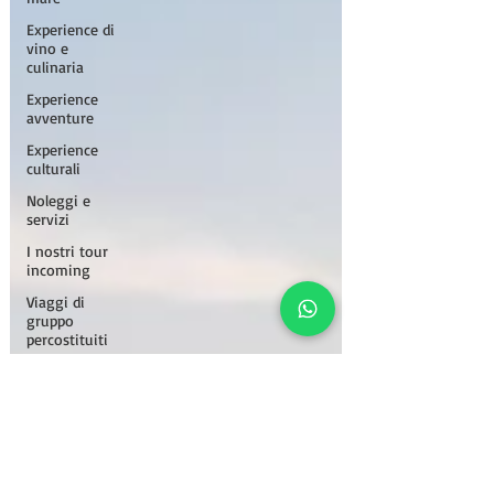
Experience di
vino e
culinaria
Experience
avventure
Experience
culturali
Noleggi e
servizi
I nostri tour
incoming
Viaggi di
gruppo
percostituiti
Sabbia e
Acciaio: Il
Tour
crocieradigruppo
viaggi
fotografici