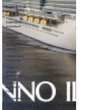
Experience di
vino e
culinaria
Experience
avventure
Experience
culturali
Noleggi e
servizi
I nostri tour
incoming
Viaggi di
gruppo
percostituiti
Sabbia e
Acciaio: Il
Tour
crocieradigruppo
viaggi
fotografici