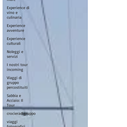
Experience di
vino e
culinaria
Experience
avventure
Experience
culturali
Noleggi e
servizi
I nostri tour
incoming
Viaggi di
gruppo
percostituiti
Sabbia e
Acciaio: Il
Tour
crocieradigruppo
viaggi
fotografici