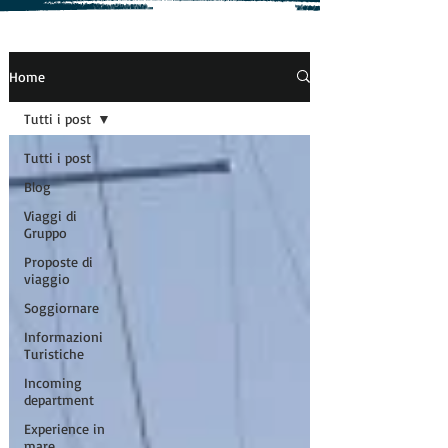
Home
Tutti i post
Tutti i post
Blog
Viaggi di
Gruppo
Proposte di
viaggio
Soggiornare
Informazioni
Turistiche
Incoming
department
Experience in
mare