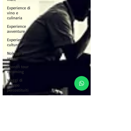
Experience di
vino e
culinaria
Experience
avventure
Experience
culturali
Noleggi e
servizi
I nostri tour
incoming
Viaggi di
gruppo
percostituiti
Sabbia e
Acciaio: Il
Tour
crocieradigruppo
viaggi
fotografici