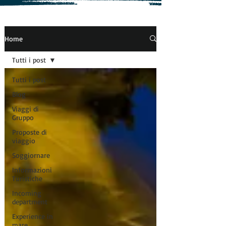
Home
Tutti i post
Tutti i post
Blog
Viaggi di
Gruppo
Proposte di
viaggio
Soggiornare
Informazioni
Turistiche
Incoming
department
Experience in
mare