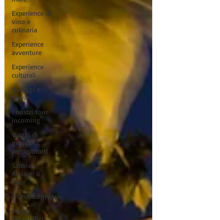
Experience di
vino e
culinaria
Experience
avventure
Experience
culturali
Noleggi e
servizi
I nostri tour
incoming
Viaggi di
gruppo
percostituiti
Sabbia e
Acciaio: Il
Tour
crocieradigruppo
viaggi
fotografici