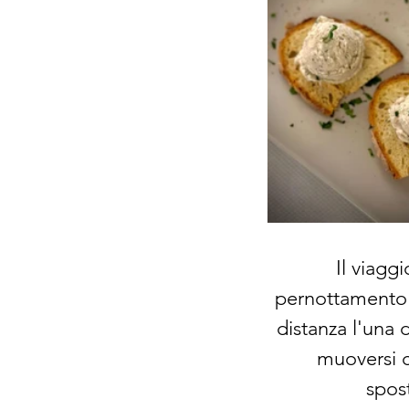
Il viagg
pernottamento a
distanza l'una d
muoversi c
spos