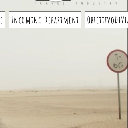
e
Incoming Department
ObiettivoDiV