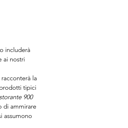
o includerà 
 ai nostri 
 racconterà la 
odotti tipici 
storante 900 
o di ammirare 
ssi assumono 