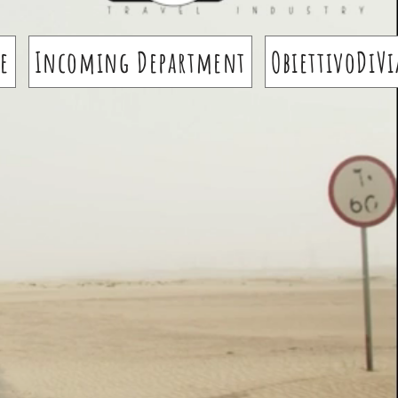
e
Incoming Department
ObiettivoDiV