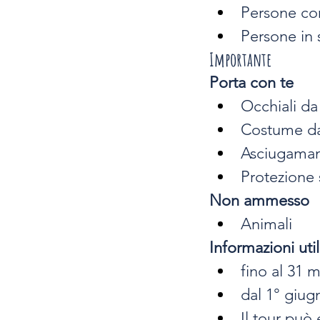
Persone con
Persone in 
Importante
Porta con te
Occhiali da
Costume d
Asciugama
Protezione 
Non ammesso
Animali
Informazioni util
fino al 31 
dal 1° giug
Il tour può