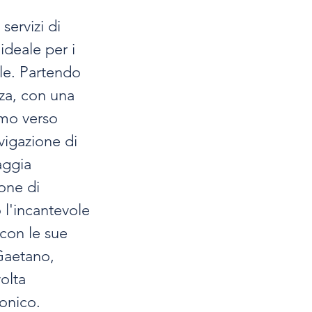
servizi di 
ideale per i 
le. Partendo 
za, con una 
amo verso 
vigazione di 
aggia 
one di 
 l'incantevole 
 con le sue 
Gaetano, 
olta 
bonico.