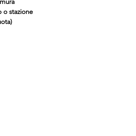
emura 
o o stazione 
uota) 