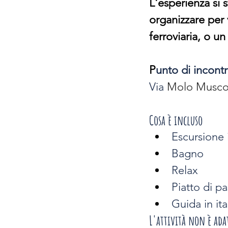
L'esperienza si 
organizzare per 
ferroviaria, o un
P
unto di incont
Via
 Molo Musco
Cosa è incluso
Escursione 
Bagno
Relax
Piatto di p
Guida in ita
L'attività non è ada