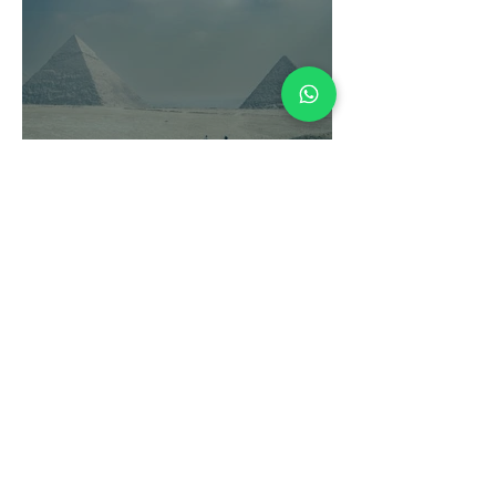
Come sopravvivere alla
"Maledizione di
Tutankhamon": Cosa
mettere in valigia per un
viaggio in Egitto senza
drammi