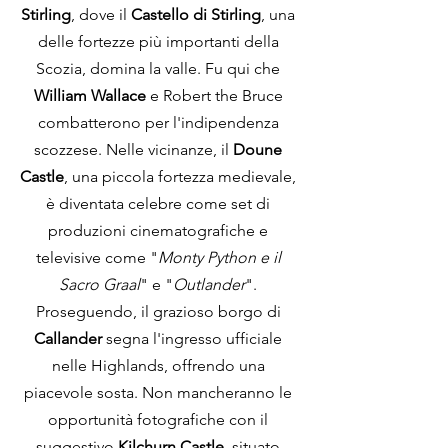
Stirling
, dove il 
Castello di Stirling
, una 
delle fortezze più importanti della 
Scozia, domina la valle. Fu qui che 
William Wallace
 e Robert the Bruce 
combatterono per l'indipendenza 
scozzese. Nelle vicinanze, il 
Doune 
Castle
, una piccola fortezza medievale, 
è diventata celebre come set di 
produzioni cinematografiche e 
televisive come "
Monty Python e il 
Sacro Graal
" e "
Outlander
". 
Proseguendo, il grazioso borgo di 
Callander
 segna l'ingresso ufficiale 
nelle Highlands, offrendo una 
piacevole sosta. Non mancheranno le 
opportunità fotografiche con il 
suggestivo 
Kilchurn Castle
, situato 