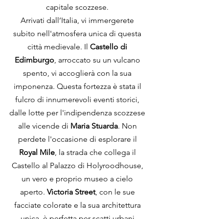
capitale scozzese. 
Arrivati dall’Italia, vi immergerete 
subito nell'atmosfera unica di questa 
città medievale. Il 
Castello di 
Edimburgo
, arroccato su un vulcano 
spento, vi accoglierà con la sua 
imponenza. Questa fortezza è stata il 
fulcro di innumerevoli eventi storici, 
dalle lotte per l'indipendenza scozzese 
alle vicende di 
Maria Stuarda
. Non 
perdete l'occasione di esplorare il 
Royal Mile
, la strada che collega il 
Castello al Palazzo di Holyroodhouse, 
un vero e proprio museo a cielo 
aperto. 
Victoria Street
, con le sue 
facciate colorate e la sua architettura 
unica, è perfetta per scatti urbani 